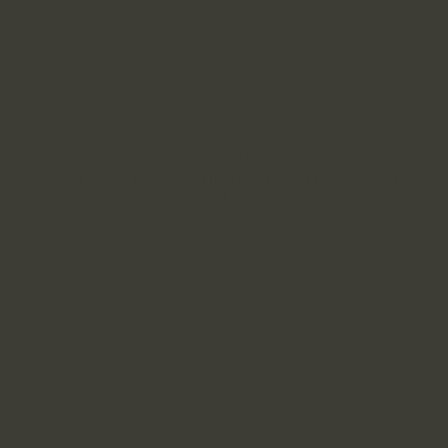
ייבוא ומכירת עצים
טימבר פריים ישראל החלה לייבא עצים לפני מספר שנים, על
מנת למקסם את תקופת האחריות על כל שלד שנבנה בשיטת
טמבר פריים ולשמר את ערכי קיימות.