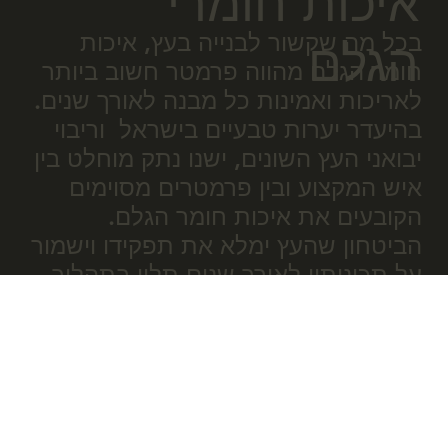
איכות חומרי
בכל מה שקשור לבנייה בעץ, איכות
הגלם
חומר הגלם מהווה פרמטר חשוב ביותר
לאריכות ואמינות כל מבנה לאורך שנים.
בהיעדר יערות טבעיים בישראל וריבוי
יבואני העץ השונים, ישנו נתק מוחלט בין
איש המקצוע ובין פרמטרים מסוימים
הקובעים את איכות חומר הגלם.
הביטחון שהעץ ימלא את תפקידו וישמור
על תכונותיו לאורך שנים תלוי בתהליך
העיבוד וההכנה שהוא עובר. ניתוח
התנהגותו העתידית של העץ מאריכה
את אורך החיים של כל אלמנט,
ומתבטא בחסכון בעלויות הטיפול בעץ
בהמשך הדרך.